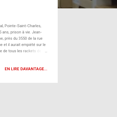
l, Pointe-Saint-Charles,
 ans, prison à vie. Jean-
e, près du 3550 de la rue
 et il aurait empiété sur le
ôle de tous les rackets de
opérer dans le secteur et il
voiture luxueuse abandonnée
EN LIRE DAVANTAGE...
t encore en marche. C’est
dans la chute. Les deux
 les arrêter. Les d...