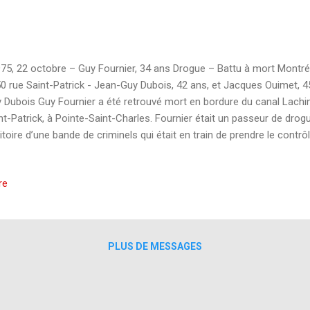
5, 22 octobre – Guy Fournier, 34 ans Drogue – Battu à mort Montréa
0 rue Saint-Patrick - Jean-Guy Dubois, 42 ans, et Jacques Ouimet, 45
 Dubois Guy Fournier a été retrouvé mort en bordure du canal Lachin
nt-Patrick, à Pointe-Saint-Charles. Fournier était un passeur de drogue
ritoire d’une bande de criminels qui était en train de prendre le contr
tréal: le clan Dubois. La veille de sa mort, on l’avait avisé de ne plus 
ble ne pas avoir suivi le conseil. Les policiers ont d’abord vu une 
re
long du canal, tous les phares éteints mais les essuie-glaces étaien
uite qu’ils ont entendu un bruit sourd. On venait de lancer un corps 
ividus ont été surpris sur place. Ils ont tenté de fuir, mais on a réussi à
PLUS DE MESSAGES