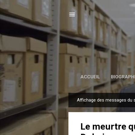
ACCUEIL
BIOGRAPH
Affichage des messages du 
M
e
s
Le meurtre qu
s
a