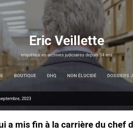
Passer au contenu principal
Eric Veillette
enquêteur en archives judiciaires depuis 34 ans
IE
BOUTIQUE
DHQ
NON ÉLUCIDÉ
DOSSIERS J
septembre, 2023
i a mis fin à la carrière du chef 