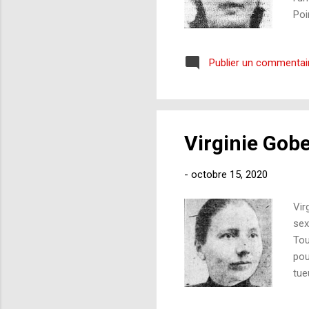
Poi
occ
qu’
Publier un commentai
mat
Nou
par
dér
Virginie Gobe
-
octobre 15, 2020
Vir
sex
Tou
pou
tue
fem
cer