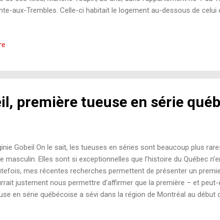
nte-aux-Trembles. Celle-ci habitait le logement au-dessous de celui 
upait le loyer depuis le début décembre 1989, est morte quelques heu
elle a été frappée à plusieurs reprises à la tête par un objet contondan
re
elas qui avait été placé sur le plancher de la chambre à coucher. Plus
vel An organisée chez sa fille, celle-ci dira l’avoir vu couchée sur u
 une couverture. Croyant qu’elle dormait, Marlène était retournée che
anger. Selon...
il, première tueuse en série qué
ginie Gobeil On le sait, les tueuses en séries sont beaucoup plus rar
e masculin. Elles sont si exceptionnelles que l’histoire du Québec n’
tefois, mes récentes recherches permettent de présenter un premier
rrait justement nous permettre d’affirmer que la première – et peut
use en série québécoise a sévi dans la région de Montréal au début d
mes qui commettent des meurtres en série le font dans un cadre où
tain pouvoir sur leurs victimes. Selon la classification moderne, ces