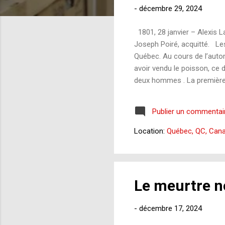
-
décembre 29, 2024
g
e
1801, 28 janvier – Alexis 
s
Joseph Poiré, acquitté. Le
Québec. Au cours de l’auto
avoir vendu le poisson, ce d
deux hommes . La première a
lancé : « mon sacré gueux, 
affrontement, Lamarre s’es
Publier un commentai
docilement, comme si leur a
même c...
Location:
Québec, QC, Can
Le meurtre n
-
décembre 17, 2024