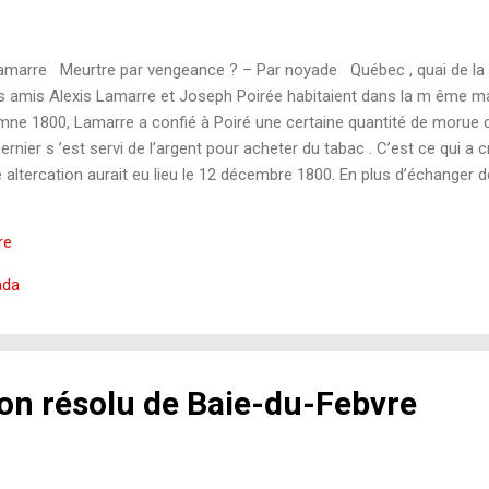
Lamarre Meurtre par vengeance ? – Par noyade Québec , quai de la
s amis Alexis Lamarre et Joseph Poirée habitaient dans la m ême mai
mne 1800, Lamarre a confié à Poiré une certaine quantité de morue d
ernier s ’est servi de l’argent pour acheter du tabac . C’est ce qui a 
ltercation aurait eu lieu le 12 décembre 1800. En plus d’échanger d
tu ne mourras jamais d’autre main que de la mienne. » Le 14 janvier 1
t servi d’un bâton pour frapper Poiré. Ce dernier aurait alors comm
re
mitié avait soudainement retrouvé ses couleurs d’autrefois. Le 28 j
ada
on résolu de Baie-du-Febvre