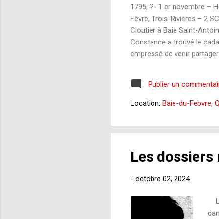
1795, ?- 1 er novembre – 
Fèvre, Trois-Rivières – 2
Cloutier à Baie Saint-Antoi
Constance a trouvé le cadav
empressé de venir partager
Houde et d’autres hommes p
plusieurs reprises au ventre
Publier un commentai
eu la tête coupé e , ainsi q
jam...
Location:
Baie-du-Febvre, 
Les dossiers 
-
octobre 02, 2024
Le 
dan