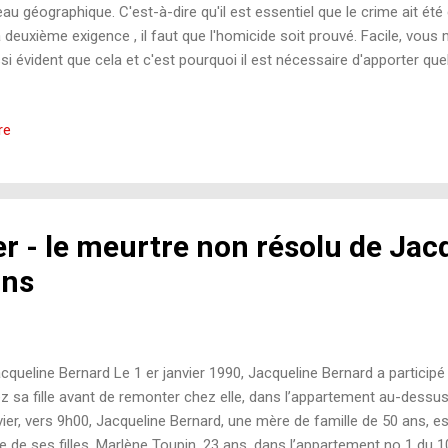
eau géographique. C'est-à-dire qu'il est essentiel que le crime ait 
deuxième exigence , il faut que l'homicide soit prouvé. Facile, vous 
si évident que cela et c'est pourquoi il est nécessaire d'apporter q
tains cas ambigües ont été rejetés parce qu'ils ne répondent pas aux 
n homicide. Par exemple, il suffit de penser aux dossiers où les corps
re
x-là, on les considère généralement comme des disparitions. Cela pe
taines familles qui sont convaincus d'une théorie, mais la rigueur no
les. Bien sûr, il existe des exceptions où on peut condamner une pers
er - le meurtre non résolu de Ja
ans
queline Bernard Le 1 er janvier 1990, Jacqueline Bernard a participé
z sa fille avant de remonter chez elle, dans l’appartement au-dessus,
vier, vers 9h00, Jacqueline Bernard, une mère de famille de 50 ans, es
ne de ses filles, Marlène Toupin, 23 ans, dans l’appartement no 1 du 1