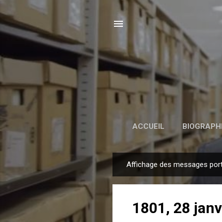
ACCUEIL
BIOGRAPH
Affichage des messages porta
M
e
s
1801, 28 janv
s
a