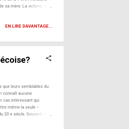
de sa mère. La victime, qui
res plus tôt. On croit
t. Elle gisait sur un
EN LIRE DAVANTAGE...
 tôt, lors d’une fête du
n matelas la tête dissimulée
z elle en refusant de la
bécoise?
es que leurs semblables du
en connaît aucune.
 cas intéressant qui
-être même la seule –
u 20 e siècle. Souvent, les
 elles détiennent un
 crimes se traduisent