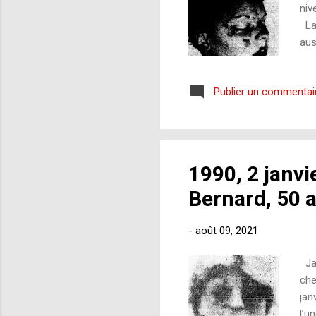
niv
La 
aus
Cer
d'u
Publier un commentai
Ceu
cer
règ
1990, 2 janvi
Bernard, 50 
-
août 09, 2021
Jac
che
jan
l’u