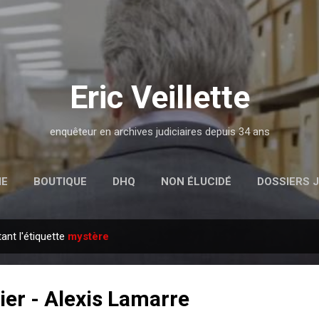
Passer au contenu principal
Eric Veillette
enquêteur en archives judiciaires depuis 34 ans
IE
BOUTIQUE
DHQ
NON ÉLUCIDÉ
DOSSIERS J
nt l'étiquette
mystère
ier - Alexis Lamarre