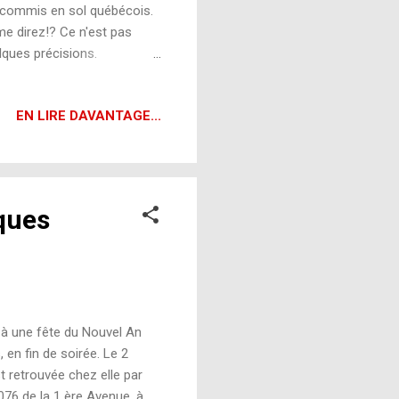
été commis en sol québécois.
me direz!? Ce n'est pas
uelques précisions.
critères de la définition
 n'ont pas été retrouvés.
EN LIRE DAVANTAGE...
ut s'avérer triste pour
us oblige à respecter des
onne ...
cques
 à une fête du Nouvel An
 en fin de soirée. Le 2
t retrouvée chez elle par
076 de la 1 ère Avenue, à