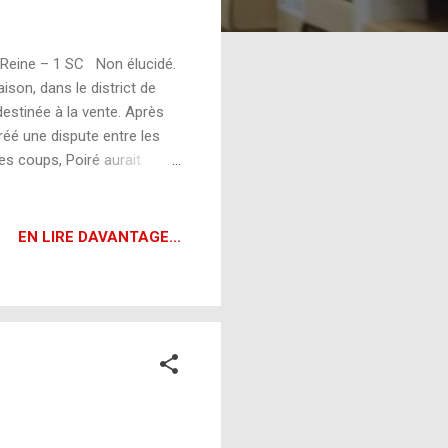
 Reine – 1 SC Non élucidé.
son, dans le district de
estinée à la vente. Après
créé une dispute entre les
es coups, Poiré aurait
801, au cours d’un autre
encé à se comporter
anvier, c’est à bord du
EN LIRE DAVANTAGE...