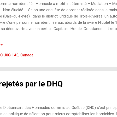
Homme non identifié Homicide à motif indéterminé – Mutilation – M
 SC Non élucidé . Selon une enquête de coroner réalisée dans la m
ne (Baie-du-Fèvre) , dans le district juridique de Trois-Rivières, un 
re d’une personne non identifiée aux abords de la rivière Nicolet le
 sa découverte avec un certain Capitaine Houde. Constance est retou
our découvrir que le corps avait été décapité et démembré, en plus 
 . Le 5 novembre , le coroner a conclu qu’il s’agissait d’un meurtre. Il
re
ue les deux bras, la jambe gauche coupée dans « la jointure du genou 
QC J0G 1A0, Canada
rejetés par le DHQ
Dictionnaire des Homicides commis au Québec (DHQ) s'est princi
s sa politique de sélection pour mieux comptabiliser les homicides. 