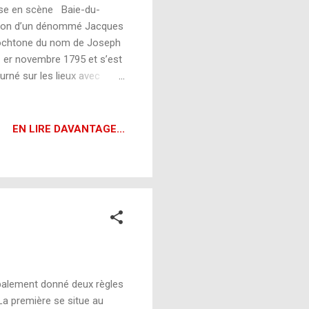
ise en scène Baie-du-
aison d’un dénommé Jacques
autochtone du nom de Joseph
 1 er novembre 1795 et s’est
rné sur les lieux avec
d’avoir été poignardé à
 a noté que la victime avait
et la chair fendue » . La
EN LIRE DAVANTAGE...
palement donné deux règles
La première se situe au