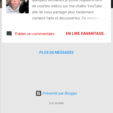
s
de courtes vidéos sur ma chaîne YouTube
afin de vous partager plus facilement
certains faits et découvertes. Ce médium
est maintenant une autre façon de me suivre
et de partager ensemble nos connaissances
EN LIRE DAVANTAGE...
Publier un commentaire
à propos des dossiers judiciaires du Québec.
Rendez-vous chaque matin de semaine sur
ma chaîne YouTube. Une vidéo y sera publié
PLUS DE MESSAGES
quotidiennement dès 6h00 le matin, du lundi
au vendredi. C'est un rendez-vous!
Présenté par Blogger
Eric Veillette