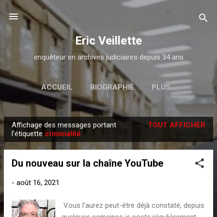
Passer au contenu principal
Eric Veillette
enquêteur en archives judiciaires depuis 34 ans
ACCUEIL
BIOGRAPHIE
PLUS…
Affichage des messages portant
TOUT AFFICHER
M
l'étiquette
criminalité
e
s
Du nouveau sur la chaîne YouTube
s
a
-
août 16, 2021
g
Vous l'aurez peut-être déjà constaté, depuis
e
quelques semaines je poste régulièrement