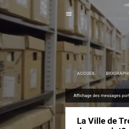
ACCUEIL
BIOGRAPH
Affichage des messages porta
M
e
s
La Ville de T
s
a