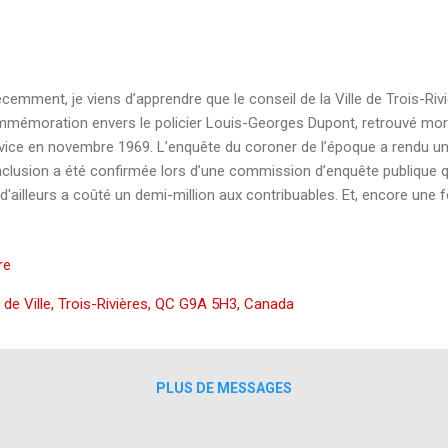
emment, je viens d’apprendre que le conseil de la Ville de Trois-Riv
mémoration envers le policier Louis-Georges Dupont, retrouvé mort
vice en novembre 1969. L’enquête du coroner de l’époque a rendu un v
clusion a été confirmée lors d’une commission d’enquête publique qu
 d'ailleurs a coûté un demi-million aux contribuables. Et, encore une 
 assez, par la SQ, quelques années plus tard, a rendu le même verd
st suicidé, that's it ! Depuis sa première sortie publique dans les journ
re
ont a présenté de nombreuses allégations, mais aucune preuve solid
je le répète: aucune preuve solide. En fait, la fois où ils sont passé l
l de Ville, Trois-Rivières, QC G9A 5H3, Canada
st lorsqu’ils ont trouvé un expert américain pour appuyer leur théorie, c
PLUS DE MESSAGES