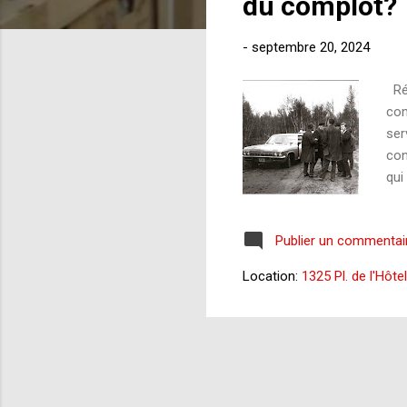
du complot?
g
e
-
septembre 20, 2024
s
Réc
com
ser
con
qui
pas
s'e
Publier un commentai
Dup
Et 
Location:
1325 Pl. de l'Hôte
c’e