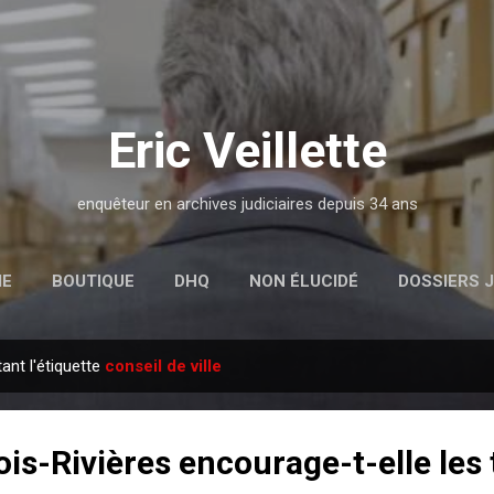
Passer au contenu principal
Eric Veillette
enquêteur en archives judiciaires depuis 34 ans
IE
BOUTIQUE
DHQ
NON ÉLUCIDÉ
DOSSIERS J
nt l'étiquette
conseil de ville
rois-Rivières encourage-t-elle les