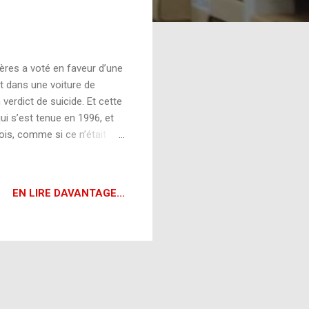
ières a voté en faveur d’une
 dans une voiture de
erdict de suicide. Et cette
i s’est tenue en 1996, et
fois, comme si ce n’était
ict. Louis-Georges Dupont
aux, en 1993, la famille
e pour appuyer leurs dires.
EN LIRE DAVANTAGE...
e plus près de convaincre
'est-à-dire que la balle ...