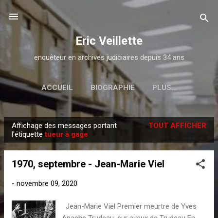
Passer au contenu principal
Eric Veillette
enquêteur en archives judiciaires depuis 34 ans
ACCUEIL
BIOGRAPHIE
PLUS…
Affichage des messages portant
TOUT AFFICHER
M
l'étiquette
tueur à gage
e
s
1970, septembre - Jean-Marie Viel
s
a
-
novembre 09, 2020
g
Jean-Marie Viel Premier meurtre de Yves
e
Apache Trudeau, sur aveux de Trudeau En