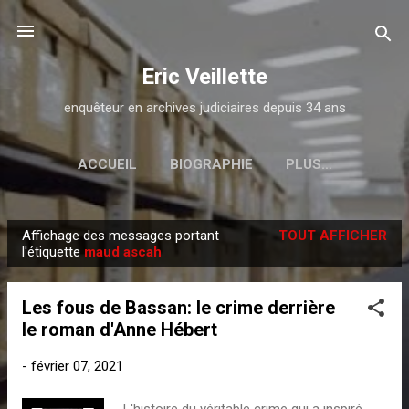
Passer au contenu principal
Eric Veillette
enquêteur en archives judiciaires depuis 34 ans
ACCUEIL
BIOGRAPHIE
PLUS…
Affichage des messages portant
TOUT AFFICHER
M
l'étiquette
maud ascah
e
s
Les fous de Bassan: le crime derrière
s
le roman d'Anne Hébert
a
g
-
février 07, 2021
e
L'histoire du véritable crime qui a inspiré